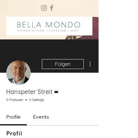
Weitere Optionen
Folgen
Administrator
Hanspeter Streit
0 Follower
0 Gefolgt
Profile
Events
Profil